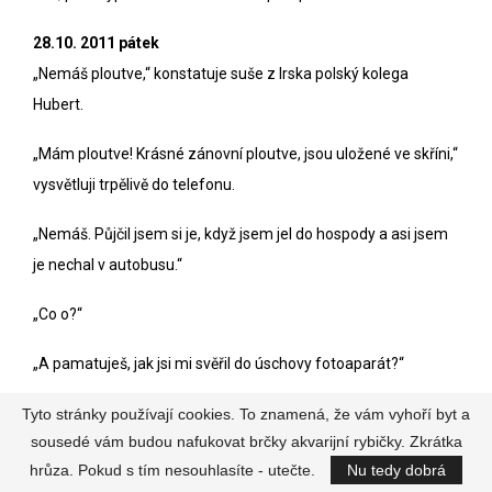
28.10. 2011 pátek
„Nemáš ploutve,“ konstatuje suše z Irska polský kolega
Hubert.
„Mám ploutve! Krásné zánovní ploutve, jsou uložené ve skříni,“
vysvětluji trpělivě do telefonu.
„Nemáš. Půjčil jsem si je, když jsem jel do hospody a asi jsem
je nechal v autobusu.“
„Co o?“
„A pamatuješ, jak jsi mi svěřil do úschovy fotoaparát?“
„E?“
Tyto stránky používají cookies. To znamená, že vám vyhoří byt a
sousedé vám budou nafukovat brčky akvarijní rybičky. Zkrátka
„Tak ten mi ukradli. I se všemi tvými objektivy.“
hrůza. Pokud s tím nesouhlasíte - utečte.
Nu tedy dobrá