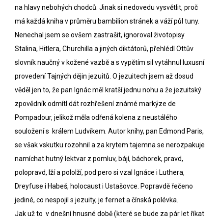
na hlavy nebohých chodců. Jinak si nedovedu vysvětlit, proč
má každá kniha v průměru bambilion stránek a váží půl tuny.
Nenechal jsem se ovšem zastrašit, ignoroval životopisy
Stalina, Hitlera, Churchilla a jiných diktátorů, přehlédl Ottův
slovník naučný v kožené vazbě a s vypětím sil vytáhnul luxusní
provedení Tajných dějin jezuitů. O jezuitech jsem až dosud
věděl jen to, že pan Ignác měl kratší jednu nohu a že jezuitský
zpovědník odmítl dát rozhřešení známé markýze de
Pompadour, jelikož měla odřená kolena z neustálého
souložení s králem Ludvíkem. Autor knihy, pan Edmond Paris,
se však vskutku rozohnil a za krytem tajemna se nerozpakuje
namíchat hutný lektvar z pomluv, bájí, báchorek, pravd,
polopravd, lží a pololží, pod pero si vzal Ignáce i Luthera,
Dreyfuse i Habeš, holocaust i Ustašovce. Popravdě řečeno
jediné, co nespojil s jezuity, je fernet a čínská polévka.
Jak už to v dnešní hnusné době (které se bude za pár let říkat