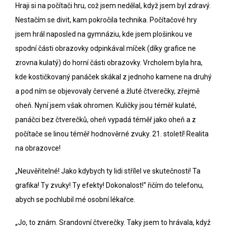
Hraji si na počítači hru, což jsem nedělal, když jsem byl zdravý.
Nestačím se divit, kam pokročila technika. Počítačové hry
jsem hrál naposled na gymnáziu, kde jsem plošinkou ve
spodní části obrazovky odpinkával míček (díky grafice ne
zrovna kulatý) do horní části obrazovky. Vrcholem byla hra,
kde kostičkovaný panáček skákal z jednoho kamene na druhý
a pod ním se objevovaly červené a žluté čtverečky, zřejmě
oheň. Nyní jsem však ohromen. Kuličky jsou téměř kulaté,
panáčci bez čtverečků, oheň vypadá téměř jako oheň a z
počítače se linou téměř hodnověrné zvuky. 21. století! Realita
na obrazovce!
„Neuvěřitelné! Jako kdybych ty lidi střílel ve skutečnosti! Ta
grafika! Ty zvuky! Ty efekty! Dokonalost!“ řičím do telefonu,
abych se pochlubil mé osobní lékařce.
„Jo, to znám. Srandovní čtverečky. Taky jsem to hrávala, když