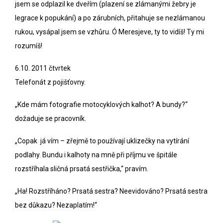
jsem se odplazil ke dveřím (plazení se zlámanými žebry je
legrace k popukání) a po zárubních, přitahuje se nezlámanou
rukou, vysápal jsem se vzhůru. Ó Meresjeve, ty to vidíš! Ty mi
rozumíš!
6.10. 2011 čtvrtek
Telefonát z pojišťovny.
„Kde mám fotografie motocyklových kalhot? A bundy?“
dožaduje se pracovník.
„Copak já vím – zřejmě to používají uklizečky na vytírání
podlahy. Bundu i kalhoty na mně při příjmu ve špitále
rozstříhala sličná prsatá sestřička,“ pravím.
„Ha! Rozstříháno? Prsatá sestra? Neevidováno? Prsatá sestra
bez důkazu? Nezaplatím!“