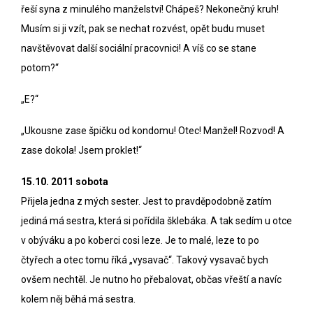
řeší syna z minulého manželství! Chápeš? Nekonečný kruh!
Musím si ji vzít, pak se nechat rozvést, opět budu muset
navštěvovat další sociální pracovnici! A víš co se stane
potom?“
„E?“
„Ukousne zase špičku od kondomu! Otec! Manžel! Rozvod! A
zase dokola! Jsem proklet!“
15.10. 2011 sobota
Přijela jedna z mých sester. Jest to pravděpodobně zatím
jediná má sestra, která si pořídila šklebáka. A tak sedím u otce
v obýváku a po koberci cosi leze. Je to malé, leze to po
čtyřech a otec tomu říká „vysavač“. Takový vysavač bych
ovšem nechtěl. Je nutno ho přebalovat, občas vřeští a navíc
kolem něj běhá má sestra.