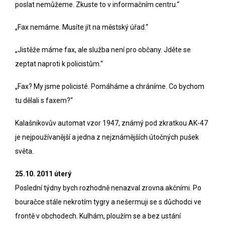
poslat nemůžeme. Zkuste to v informačním centru.“
„Fax nemáme. Musíte jít na městský úřad.“
„Jistěže máme fax, ale služba není pro občany. Jděte se
zeptat naproti k policistům.“
„Fax? My jsme policisté. Pomáháme a chráníme. Co bychom
tu dělali s faxem?“
Kalašnikovův automat vzor 1947, známý pod zkratkou AK-47
je nejpoužívanější a jedna z nejznámějších útočných pušek
světa.
25.10. 2011 úterý
Poslední týdny bych rozhodně nenazval zrovna akčními. Po
bouračce stále nekrotím tygry a nešermuji se s důchodci ve
frontě v obchodech. Kulhám, ploužím se a bez ustání