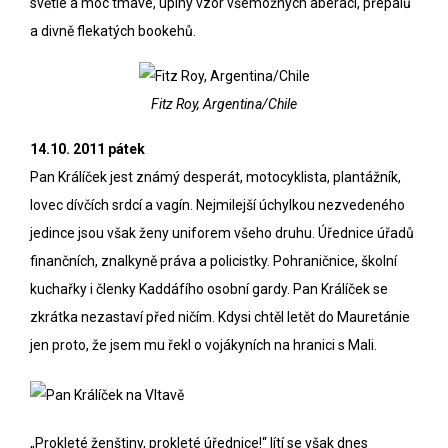
světlé a moc tmavé, úplný vzor všemožných aberací, přepalů
a divně flekatých bookehů.
Fitz Roy, Argentina/Chile
14.10. 2011 pátek
Pan Králíček jest známý desperát, motocyklista, plantážník,
lovec dívčích srdcí a vagín. Nejmilejší úchylkou nezvedeného
jedince jsou však ženy uniforem všeho druhu. Úřednice úřadů
finančních, znalkyně práva a policistky. Pohraničnice, školní
kuchařky i
členky Kaddáfího osobní gardy
. Pan Králíček se
zkrátka nezastaví před ničím. Kdysi chtěl letět do Mauretánie
jen proto, že jsem mu řekl o vojákyních na hranici s Mali.
„Prokleté ženštiny, prokleté úřednice!“ lítí se však dnes