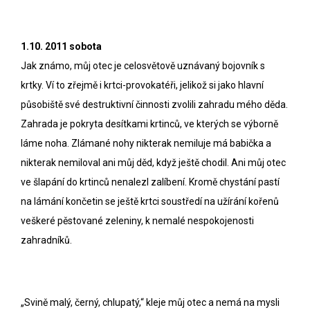
1.10. 2011 sobota
Jak známo, můj otec je celosvětově uznávaný bojovník s
krtky. Ví to zřejmě i krtci-provokatéři, jelikož si jako hlavní
působiště své destruktivní činnosti zvolili zahradu mého děda.
Zahrada je pokryta desítkami krtinců, ve kterých se výborně
láme noha. Zlámané nohy nikterak nemiluje má babička a
nikterak nemiloval ani můj děd, když ještě chodil. Ani můj otec
ve šlapání do krtinců nenalezl zalíbení. Kromě chystání pastí
na lámání končetin se ještě krtci soustředí na užírání kořenů
veškeré pěstované zeleniny, k nemalé nespokojenosti
zahradníků.
„Svině malý, černý, chlupatý,“ kleje můj otec a nemá na mysli