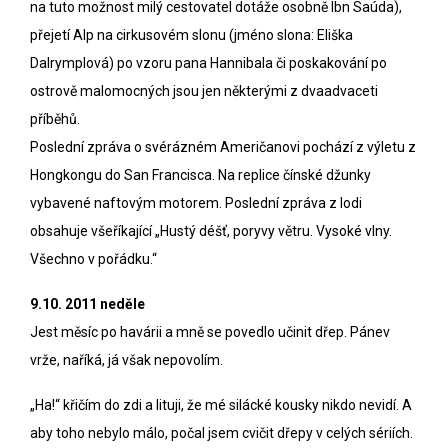
na tuto možnost milý cestovatel dotáže osobně Ibn Saúda),
přejetí Alp na cirkusovém slonu (jméno slona: Eliška
Dalrymplová) po vzoru pana Hannibala či poskakování po
ostrově malomocných jsou jen některými z dvaadvaceti
příběhů.
Poslední zpráva o svérázném Američanovi pochází z výletu z
Hongkongu do San Francisca. Na replice čínské džunky
vybavené naftovým motorem. Poslední zpráva z lodi
obsahuje všeříkající „Hustý déšť, poryvy větru. Vysoké vlny.
Všechno v pořádku.“
9.10. 2011 neděle
Jest měsíc po havárii a mně se povedlo učinit dřep. Pánev
vrže, naříká, já však nepovolím.
„Ha!“ křičím do zdi a lituji, že mé silácké kousky nikdo nevidí. A
aby toho nebylo málo, počal jsem cvičit dřepy v celých sériích.