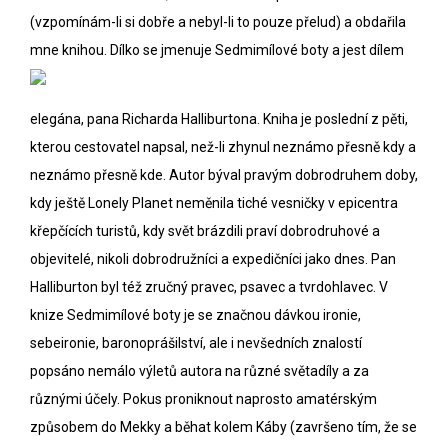
(vzpomínám-li si dobře a nebyl-li to pouze přelud) a obdařila
mne knihou. Dílko se jmenuje
Sedmimílové boty a jest dílem
elegána,
pana Richarda Halliburtona
. Kniha je poslední z pěti,
kterou cestovatel napsal, než-li zhynul neznámo přesně kdy a
neznámo přesně kde. Autor býval pravým dobrodruhem doby,
kdy ještě Lonely Planet neměnila tiché vesničky v epicentra
křepčících turistů, kdy svět brázdili praví dobrodruhové a
objevitelé, nikoli dobrodružníci a expedičníci jako dnes. Pan
Halliburton byl též zručný pravec, psavec a tvrdohlavec. V
knize Sedmimílové boty je se značnou dávkou ironie,
sebeironie, baronoprášilství, ale i nevšedních znalostí
popsáno nemálo výletů autora na různé světadíly a za
různými účely. Pokus proniknout naprosto amatérským
způsobem do Mekky a běhat kolem Káby (završeno tím, že se