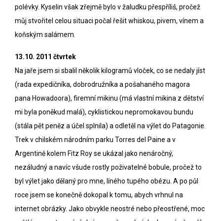
polévky. Kyselin však zřejmě bylo v žaludku přespříliš, pročež
můj stvořitel celou situaci počal řešit whiskou, pivem, vínem a
koňským salámem.
13.10. 2011 čtvrtek
Na jaře jsem si sbalil několik kilogramů vloček, co se nedaly jíst
(rada expedičníka, dobrodružníka a pošahaného magora
pana Howadoora), firemní mikinu (má vlastní mikina z dětství
mi byla poněkud malá), cyklistickou nepromokavou bundu
(stála pět peněz a účel splnila) a odletěl na výlet do Patagonie.
Trek v chilském národním parku Torres del Paine a v
Argentině kolem Fitz Roy se ukázal jako nenáročný,
nezáludný a navíc všude rostly poživatelné bobule, pročež to
byl výlet jako dělaný pro mne, líného tupého obézu. A po půl
roce jsem se konečně dokopal k tomu, abych
vrhnul na
internet obrázky
. Jako obvykle neostré nebo přeostřené, moc