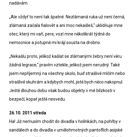
nadávám.
„Ale vždyť to není tak špatné. Nezlámaná ruka už není černá,
zlámaná začala fialovět a ani moc nekašleš,“ uklidňuje mne
otec, který mi vaří, pere, vozí mne několikrát týdně do
nemocnice a potupně mi krájí sousta na drobno.
„Nekašlu proto, jelikož kašlat se zlámanými žebry není věru
žádná legrace,“ pravím vztekle, jelikož jsem nerudný. Také
jsem nepříjemný na všechny okolo, buď strašlivě mlčím nebo
strašlivě skuhrám a kdybych mohl, jistě bych něco nakopnul.
Ještě dlouhou dobu však budou objekty v mé blízkosti v
bezpečí, kopat ještě nesvedu.
26.10. 2011 středa
Ha! Již nemusím chodit do divadla v holínkách, na pohřby v
sandálech a do divadla v umělohmotných pantoflích asijské