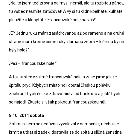
„No, to jsem teď zrovna na mysli neměl, ale tu rozbitou pánev,
tu vůbec nesmíte zatěžovat! A vy si tu klidně belháte, kulháte,
ploužíte a klopýtáte! Francouzské hole na vás!“
„E? Jednu ruku mám zasádrovanou až po rameno a na druhé
straně mám kromě černé ruky zlámaná žebra – k čemu by mi
byly hole?“
„Píši – francouzské hole.“
A tak si otec vzal mé francouzské hole a zase jsme jeli ze
špitálu pryč. Kdybych místo holí dostal čínskou polévku,
zachránil bych české zdravotnictví od bankrotu a ještě bych
se najedl. Zkuste si však polknout francouzskou hůl.
8.10. 2011 sobota
Zatímco jsem se nedávno vyvaloval v nemocnici, nechal se
krmit a utírat si zadek, dostavila se do špitálu sličná ženština