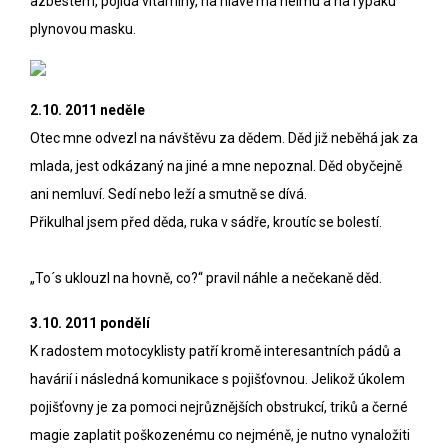
azbestem, pojídá vitamíny, na hlavě má helmu a na rypáku
plynovou masku.
2.10. 2011 neděle
Otec mne odvezl na návštěvu za dědem. Děd již neběhá jak za
mlada, jest odkázaný na jiné a mne nepoznal. Děd obyčejně
ani nemluví. Sedí nebo leží a smutně se dívá.
Přikulhal jsem před děda, ruka v sádře, kroutíc se bolestí.
„To´s uklouzl na hovně, co?“ pravil náhle a nečekaně děd.
3.10. 2011 pondělí
K radostem motocyklisty patří kromě interesantních pádů a
havárií i následná komunikace s pojišťovnou. Jelikož úkolem
pojišťovny je za pomoci nejrůznějších obstrukcí, triků a černé
magie zaplatit poškozenému co nejméně, je nutno vynaložiti