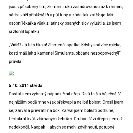
jsou způsobeny tím, že mám ruku zasádrovanou až k rameni,
sádra váží přibližně tři a půl tuny a záda tak zatěžuje. Má
osobní lékařka však z latinsky psaných slov vyluštila, že jsem
si zlomil lopatku.
„Vidíš? Já ti to říkala! Zlomená lopatka! Kdybys pil více mléka,
kosti máš jak z kamene! Simulante, občane nezodpovědný!“
pravila.
5.10. 2011 středa
Dostal jsem výborný nápad učinit dřep. Dolů to šlo báječně. V
nejnižším bodě mne však překvapila nelibá bolest. Orosil jsem
se, zařval a převrátil na bok. Zařval jsem bolestí podruhé,
tentokrát kvůli zlámaným žebrům. Druhou fázi dřepu jsem již
nedokončil. Naopak – abych se mohl zdvihnouti, potupně