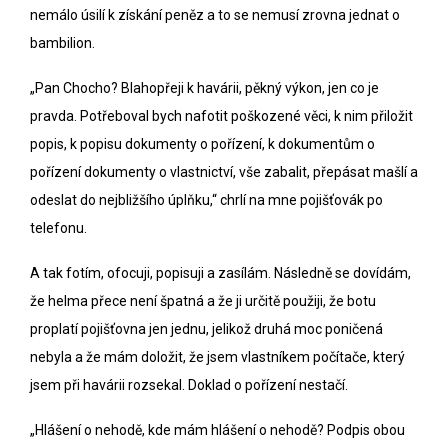
nemálo úsilí k získání peněz a to se nemusí zrovna jednat o
bambilion.
„Pan Chocho? Blahopřeji k havárii, pěkný výkon, jen co je
pravda. Potřeboval bych nafotit poškozené věci, k nim přiložit
popis, k popisu dokumenty o pořízení, k dokumentům o
pořízení dokumenty o vlastnictví, vše zabalit, přepásat mašlí a
odeslat do nejbližšího úplňku,“ chrlí na mne pojišťovák po
telefonu.
A tak fotím, ofocuji, popisuji a zasílám. Následně se dovídám,
že helma přece není špatná a že ji určitě použiji, že botu
proplatí pojišťovna jen jednu, jelikož druhá moc poničená
nebyla a že mám doložit, že jsem vlastníkem počítače, který
jsem při havárii rozsekal. Doklad o pořízení nestačí.
„Hlášení o nehodě, kde mám hlášení o nehodě? Podpis obou