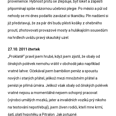
provenience. Hybnost prstů se zlepšuje, byť loket a zápěstí
připomínají spíše názornou učebnici plegie. Po měsíci a půl od
nehody se mi dnes podařilo zavázat si tkaničku. Pln nadšení si
již představuji, že za pár dní budu plésti košíky z ohebného
proutí, zhotovovati provazové mosty a hulákajícím sousedům
na hrdlech uvážu pravý skautský uzel.
27.10. 2011 čtvrtek
„Proklatě!“ pravil jsem hrubě, když jsem zjistil, že obaly od
čínských polévek nemohu vrátit v obchodě jako například
vratné lahve. Očekával jsem bambilion peněz a spoustu
nových i starých přátel, jelikož mezi množstvím přátel a
penězi je přímá úměra. Jelikož však obaly od čínských polévek
vratné nejsou a momentálně nejsem schopný pracovat
(výrobci umělých mozků, jater a invalidních vozíků prý nikoho
na testování nepotřebují), jsem živen rodiči, kteří mne krmí,
šatí, platí hypotéku a
Pitralon
. Jak potupné.