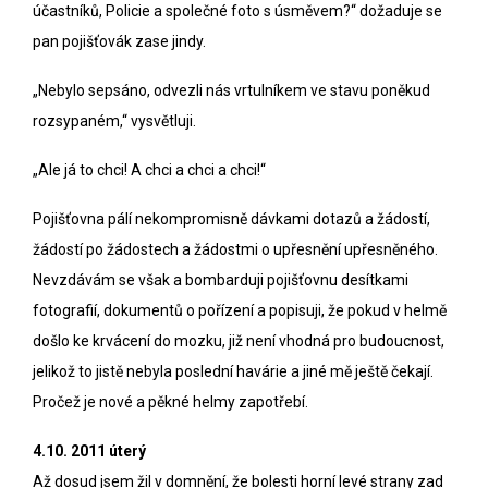
účastníků, Policie a společné foto s úsměvem?“ dožaduje se
pan pojišťovák zase jindy.
„Nebylo sepsáno, odvezli nás vrtulníkem ve stavu poněkud
rozsypaném,“ vysvětluji.
„Ale já to chci! A chci a chci a chci!“
Pojišťovna pálí nekompromisně dávkami dotazů a žádostí,
žádostí po žádostech a žádostmi o upřesnění upřesněného.
Nevzdávám se však a bombarduji pojišťovnu desítkami
fotografií, dokumentů o pořízení a popisuji, že pokud v helmě
došlo ke krvácení do mozku, již není vhodná pro budoucnost,
jelikož to jistě nebyla poslední havárie a jiné mě ještě čekají.
Pročež je nové a pěkné helmy zapotřebí.
4.10. 2011 úterý
Až dosud jsem žil v domnění, že bolesti horní levé strany zad