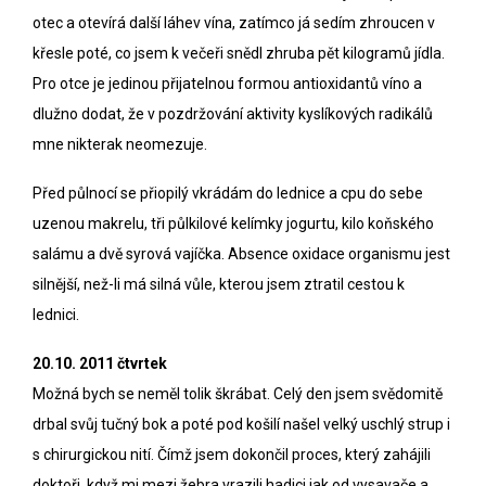
otec a otevírá další láhev vína, zatímco já sedím zhroucen v
křesle poté, co jsem k večeři snědl zhruba pět kilogramů jídla.
Pro otce je jedinou přijatelnou formou antioxidantů víno a
dlužno dodat, že v pozdržování aktivity kyslíkových radikálů
mne nikterak neomezuje.
Před půlnocí se přiopilý vkrádám do lednice a cpu do sebe
uzenou makrelu, tři půlkilové kelímky jogurtu, kilo koňského
salámu a dvě syrová vajíčka. Absence oxidace organismu jest
silnější, než-li má silná vůle, kterou jsem ztratil cestou k
lednici.
20.10. 2011 čtvrtek
Možná bych se neměl tolik škrábat. Celý den jsem svědomitě
drbal svůj tučný bok a poté pod košilí našel velký uschlý strup i
s chirurgickou nití. Čímž jsem dokončil proces, který zahájili
doktoři, když mi mezi žebra vrazili hadici jak od vysavače a