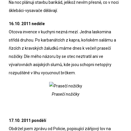
Na noc plánuji stavbu barikád, jelikož nevím přesně, co v noci
šklebáci-vysavače dělávají.
16.10. 2011 neděle
Otcova invence v kuchyni nezná mezí. Jedna laskomina
střídá druhou. Po karbanátcích z kapra, koňském salámu a
řízcích z kravských žaludků máme dnes k večeři prasečí
nožičky. Dle mého názoru by se otec neztratil ani ve
vývařovnách asijských slumů, kde jsou schopni netopýry
rozpuštěné v lihu vycucnout brčkem.
Prasečí nožičky
17.10. 2011 pondělí
Obdržel jsem zprávu od Policie, popisující zářijový lov na