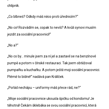
chlípník.
„Co blbneš? Odkdy máš něco proti úřednicím?“
„No co! Rozvádím se, copak to nevíš? A kvůli synovi musím
jezdit za sociální pracovnicí!“
„No a?“
„No co by… minule jsem za ní jel a zastavil se na benzínové
pumpě a potom v čínské restauraci. Tak jsem obtěžoval
pumpařku a kuchařku. A potom ještě moji sociální pracovnici.
Plémě to bídné!“ nadává pan Králíček.
„Pořád nechápu – uniformy máš přece rád, ne?“
„Moje sociální pracovnice ukousla špičku od kondomu! Je
těhotná! Čekám šklebáka se svou sociální pracovnicí, která