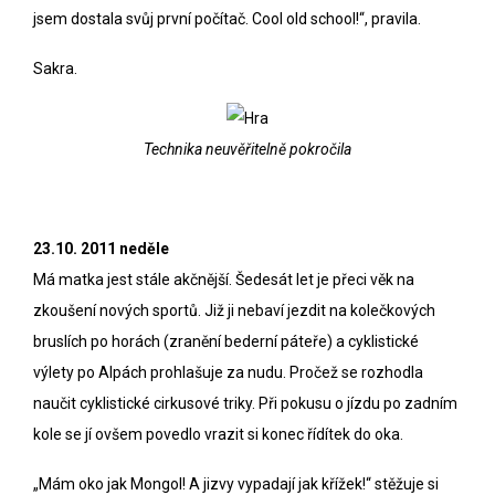
jsem dostala svůj první počítač. Cool old school!“, pravila.
Sakra.
Technika neuvěřitelně pokročila
23.10. 2011 neděle
Má matka jest stále akčnější. Šedesát let je přeci věk na
zkoušení nových sportů. Již ji nebaví jezdit na kolečkových
bruslích po horách (zranění bederní páteře) a cyklistické
výlety po Alpách prohlašuje za nudu. Pročež se rozhodla
naučit cyklistické cirkusové triky. Při pokusu o jízdu po zadním
kole se jí ovšem povedlo vrazit si konec řídítek do oka.
„Mám oko jak Mongol! A jizvy vypadají jak křížek!“ stěžuje si