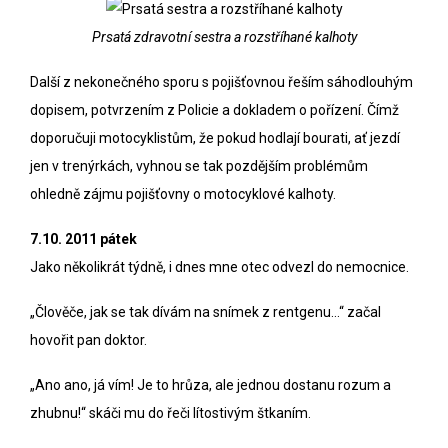
Prsatá zdravotní sestra a rozstříhané kalhoty
Další z nekonečného sporu s pojišťovnou řeším sáhodlouhým
dopisem, potvrzením z Policie a dokladem o pořízení. Čímž
doporučuji motocyklistům, že pokud hodlají bourati, ať jezdí
jen v trenýrkách, vyhnou se tak pozdějším problémům
ohledně zájmu pojišťovny o motocyklové kalhoty.
7.10. 2011 pátek
Jako několikrát týdně, i dnes mne otec odvezl do nemocnice.
„Člověče, jak se tak dívám na snímek z rentgenu…“ začal
hovořit pan doktor.
„Ano ano, já vím! Je to hrůza, ale jednou dostanu rozum a
zhubnu!“ skáči mu do řeči lítostivým štkaním.